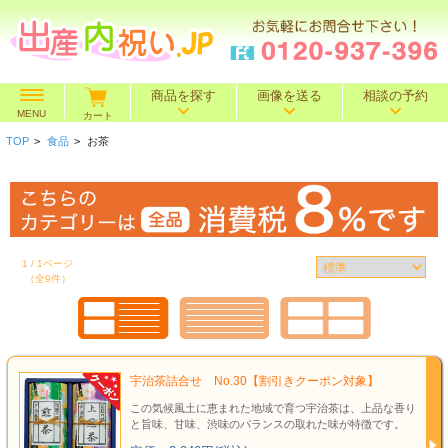
商品を探す
画像を送る
相談の予約
MENU
カート
TOP
>
食品
>
お茶
価格で探す
～500円
～1,000円
～1,500円
BOXセット
～2,000円
～3,000円
～4,000円
特選ギフト
～5,000円
～10,000円
10,001円～
1 / 1ページ
（全9件）
名入れギフト
カタログギフト
宇治茶詰合せ No.30【割引きクーポン対象】
送料込み
この気候風土に恵まれた地域で育つ宇治茶は、上品な香り
と旨味、甘味、渋味のバランスの取れた味が特徴です。