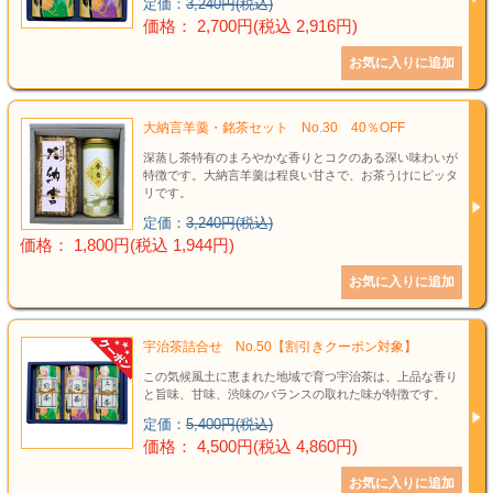
タオル
定価：
3,240円(税込)
価格： 2,700円(税込 2,916円)
食品
その他
大納言羊羹・銘茶セット No.30 40％OFF
深蒸し茶特有のまろやかな香りとコクのある深い味わいが
特徴です。大納言羊羹は程良い甘さで、お茶うけにピッタ
リです。
定価：
3,240円(税込)
価格： 1,800円(税込 1,944円)
宇治茶詰合せ No.50【割引きクーポン対象】
この気候風土に恵まれた地域で育つ宇治茶は、上品な香り
と旨味、甘味、渋味のバランスの取れた味が特徴です。
定価：
5,400円(税込)
価格： 4,500円(税込 4,860円)