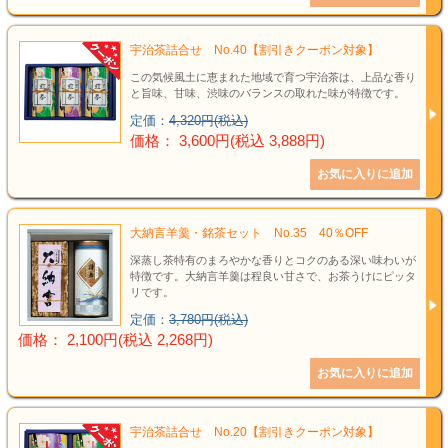
宇治茶詰合せ No.40【割引きクーポン対象】
この気候風土に恵まれた地域で育つ宇治茶は、上品な香り
と旨味、甘味、渋味のバランスの取れた味が特徴です。
定価：
4,320円(税込)
価格： 3,600円(税込 3,888円)
大納言羊羹・銘茶セット No.35 40％OFF
深蒸し茶特有のまろやかな香りとコクのある深い味わいが
特徴です。大納言羊羹は程良い甘さで、お茶うけにピッタ
リです。
定価：
3,780円(税込)
価格： 2,100円(税込 2,268円)
宇治茶詰合せ No.20【割引きクーポン対象】