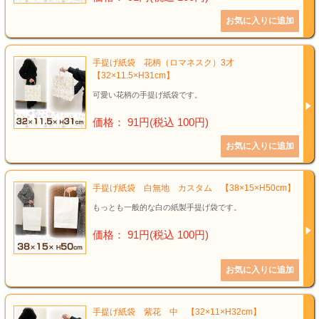
手提げ紙袋 花柄（ロマネスク）3才
【32×11.5×H31cm】
可愛い花柄の手提げ紙袋です。
価格： 91円(税込 100円)
手提げ紙袋 白無地 カスタム 【38×15×H50cm】
もっとも一般的な白の紙製手提げ袋です。
価格： 91円(税込 100円)
手提げ紙袋 紫花 中 【32×11×H32cm】