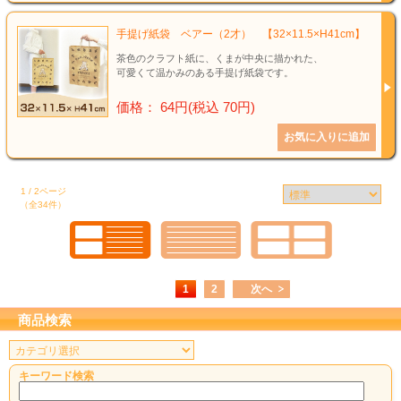
手提げ紙袋 ベアー（2才） 【32×11.5×H41cm】
茶色のクラフト紙に、くまが中央に描かれた、
可愛くて温かみのある手提げ紙袋です。
価格： 64円(税込 70円)
1 / 2ページ
（全34件）
1
2
次へ
商品検索
キーワード検索