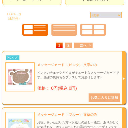
タオル
食品
1 / 2ページ
（全34件）
その他
1
2
次へ
PICK UP
メッセージカード （ピンク） 文章のみ
ピンクのチェックとくまがキュートなメッセージカードで
す。感謝の気持ちをプラスしてお届けします♪
価格： 0円(税込 0円)
メッセージカード （ブルー） 文章のみ
お祝いをいただいた方へお返しの品と一緒に、ありがとう
の気持ちをこめて♪ふわふわの雲がかわいいデザインです！