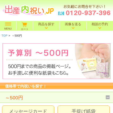
商品を探す
画像を送る
相談の予約
MENU
カート
TOP
>
～500円
価格で探す
～500円
～1,000円
～1,500円
BOXセット
～2,000円
～3,000円
～4,000円
特選ギフト
～5,000円
～10,000円
10,001円～
名入れギフト
価格帯で内祝いを探す！
カタログギフト
～500円
送料込み
メッセージカード
手提げ紙袋