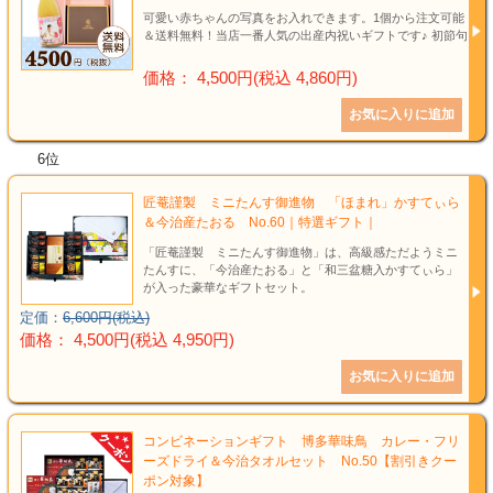
可愛い赤ちゃんの写真をお入れできます。1個から注文可能
＆送料無料！当店一番人気の出産内祝いギフトです♪ 初節句
価格： 4,500円(税込 4,860円)
6位
匠菴謹製 ミニたんす御進物 「ほまれ」かすてぃら
＆今治産たおる No.60｜特選ギフト｜
「匠菴謹製 ミニたんす御進物」は、高級感ただようミニ
たんすに、「今治産たおる」と「和三盆糖入かすてぃら」
が入った豪華なギフトセット。
定価：
6,600円(税込)
価格： 4,500円(税込 4,950円)
コンビネーションギフト 博多華味鳥 カレー・フリ
ーズドライ＆今治タオルセット No.50【割引きクー
ポン対象】