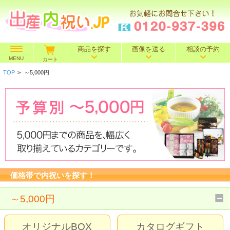
商品を探す
画像を送る
相談の予約
MENU
カート
TOP
>
～5,000円
価格で探す
～500円
～1,000円
～1,500円
BOXセット
～2,000円
～3,000円
～4,000円
特選ギフト
～5,000円
～10,000円
10,001円～
名入れギフト
価格帯で内祝いを探す！
カタログギフト
～5,000円
送料込み
オリジナルBOX
カタログギフト