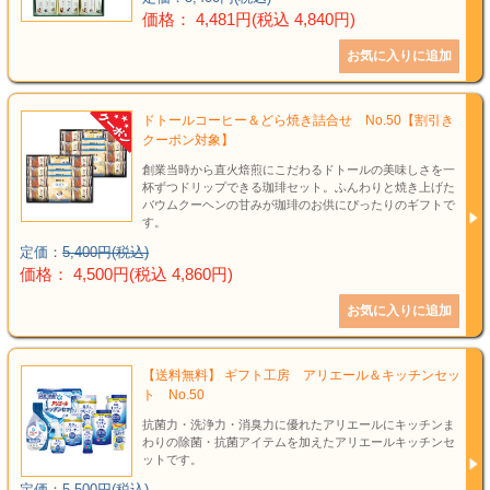
価格： 4,481円(税込 4,840円)
ドトールコーヒー＆どら焼き詰合せ No.50【割引き
クーポン対象】
創業当時から直火焙煎にこだわるドトールの美味しさを一
杯ずつドリップできる珈琲セット。ふんわりと焼き上げた
バウムクーヘンの甘みが珈琲のお供にぴったりのギフトで
す。
定価：
5,400円(税込)
価格： 4,500円(税込 4,860円)
【送料無料】 ギフト工房 アリエール＆キッチンセッ
ト No.50
抗菌力・洗浄力・消臭力に優れたアリエールにキッチンま
わりの除菌・抗菌アイテムを加えたアリエールキッチンセ
ットです。
定価：
5,500円(税込)