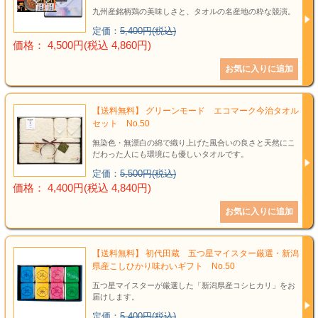
九州産銘柄鶏の美味しさと、タオルの名産地の粋な競演。
定価：
5,400円(税込)
価格： 4,500円(税込 4,860円)
【送料無料】 グリーンモード エコマーク今治タオル
セット No.50
無染色・無漂白の綿で織り上げた風合いの良さと天然にこ
だわった人にも環境にも優しいタオルです。
定価：
5,500円(税込)
価格： 4,400円(税込 4,840円)
【送料無料】 初代田蔵 五つ星マイスター厳選・新潟
県産こしひかり味わいギフト No.50
五つ星マイスターが厳選した「新潟県産コシヒカリ」をお
届けします。
定価：
5,400円(税込)