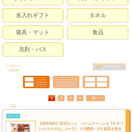
タオル
名入れギフト
タオル
食品
その他
寝具・マット
食品
洗剤・バス
1 / 4ページ
（全76件）
1
2
3
4
次へ
1位
PICK UP
【送料無料】BOXセット バームクーヘン＆プチギフ
ト(カタログなしコース) ※消費税・8％ 据置き商品