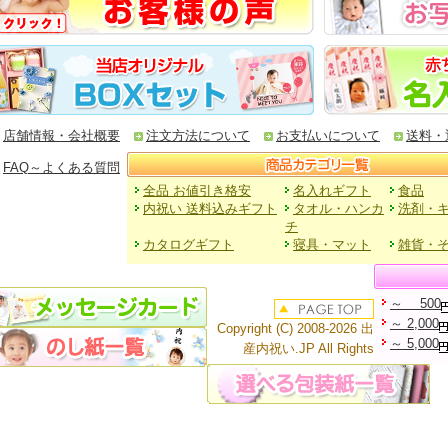
店舗情報・会社概要
注文方法について
お支払いについて
送料・
FAQ～よくある質問
全品 お値引き格安
名入れギフト
食品
内祝い 送料込みギフト
タオル・ハンカ
洗剤・
チ
カタログギフト
寝具・マット
雑貨・
～ 500
～ 2,000
Copyright (C) 2008-2026
出
～ 5,000
産内祝い
.JP All Rights