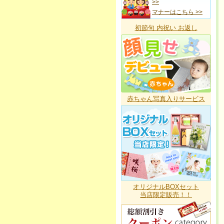
>>
マナーはこちら >>
初節句 内祝い お返し
赤ちゃん写真入りサービス
オリジナルBOXセット
当店限定販売！！