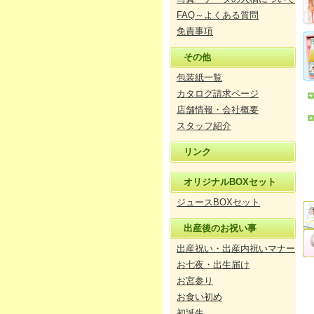
FAQ～よくある質問
免責事項
その他
包装紙一覧
カタログ請求ページ
店舗情報・会社概要
スタッフ紹介
リンク
オリジナルBOXセット
ジュースBOXセット
出産後のお祝い事
出産祝い・出産内祝いマナー
お七夜・出生届け
お宮参り
お食い初め
初誕生