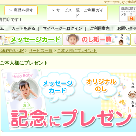
マナーやのしなど出産
＞ 商品を探す
＞ サービス一覧・ご利用ガイ
ド
専門店です！
ーム
｜
カートをみる
｜
マイページへログイン
｜
ご利用案内
｜
お問い合
出産内祝い.JP
>
サービス一覧
>
ご本人様にプレゼント
ご本人様にプレゼント