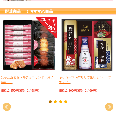
関連商品 （ おすすめ商品 ）
はかたあまおう苺チョコサンド・菓子
キッコーマン搾りたて生しょうゆバラ
詰合せ...
エティ...
価格:1,350円(税込 1,458円)
価格:1,360円(税込 1,469円)