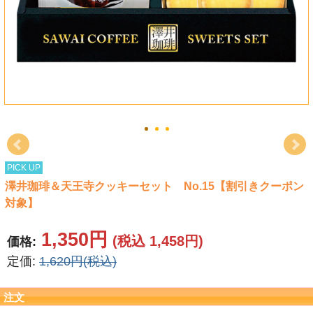
タオル
食品
その他
PICK UP
澤井珈琲＆天王寺クッキーセット No.15【割引きクーポン
対象】
1,350円
(税込 1,458円)
価格:
定価:
1,620円(税込)
注文