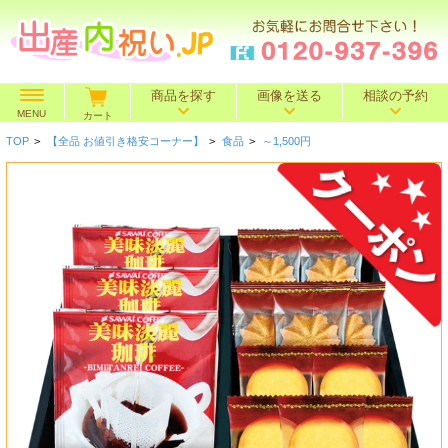
商品を探す
画像を送る
相談の予約
MENU
カート
TOP
>
【全品 お値引き格安コーナー】
>
食品
>
～1,500円
価格で探す
～500円
～1,000円
～1,500円
BOXセット
～2,000円
～3,000円
～4,000円
特選ギフト
～5,000円
～10,000円
10,001円～
名入れギフト
カタログギフト
送料込み