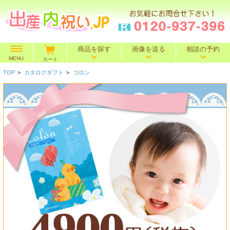
商品を探す
画像を送る
相談の予約
MENU
カート
TOP
>
カタログギフト
>
コロン
価格で探す
～500円
～1,000円
～1,500円
BOXセット
～2,000円
～3,000円
～4,000円
特選ギフト
～5,000円
～10,000円
10,001円～
名入れギフト
カタログギフト
送料込み