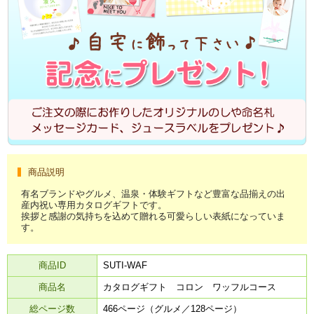
商品説明
有名ブランドやグルメ、温泉・体験ギフトなど豊富な品揃えの出
産内祝い専用カタログギフトです。
挨拶と感謝の気持ちを込めて贈れる可愛らしい表紙になっていま
す。
商品ID
SUTI-WAF
商品名
カタログギフト コロン ワッフルコース
総ページ数
466ページ（グルメ／128ページ）