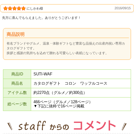
2016/09/15
にしかわ様
先方に喜んでもらえました。ありがとうございます！
商品説明
有名ブランドやグルメ、温泉・体験ギフトなど豊富な品揃えの出産内祝い専用カ
タログギフトです。
挨拶と感謝の気持ちを込めて贈れる可愛らしい表紙になっています。
商品ID
SUTI-WAF
商品名
カタログギフト コロン ワッフルコース
アイテム数
約2270点（グルメ／約300点）
466ページ（グルメ／128ページ）
総ページ数
▼下記に抜粋で16ページ掲載