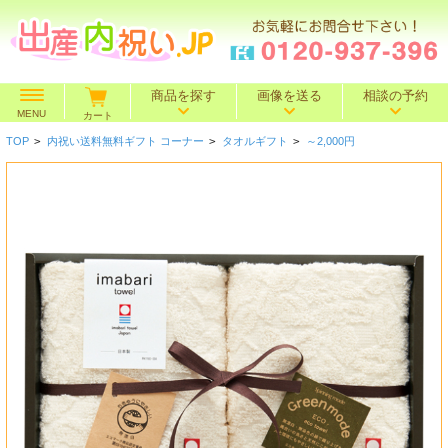
商品を探す
画像を送る
相談の予約
MENU
カート
TOP
>
内祝い送料無料ギフト コーナー
>
タオルギフト
>
～2,000円
価格で探す
～500円
～1,000円
～1,500円
BOXセット
～2,000円
～3,000円
～4,000円
特選ギフト
～5,000円
～10,000円
10,001円～
名入れギフト
カタログギフト
送料込み