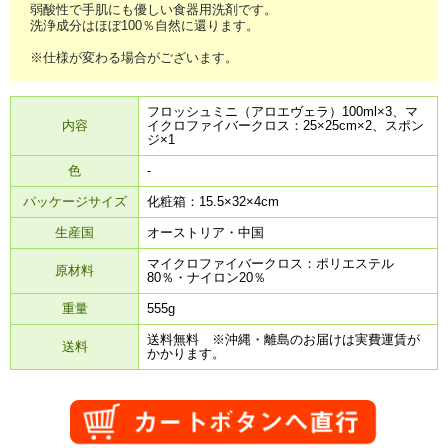
弱酸性で手肌にも優しい食器用洗剤です。
洗浄成分はほぼ100％自然に還ります。
※仕様が変わる場合がございます。
フロッシュミニ（アロエヴェラ）100ml×3、マ
内容
イクロファイバークロス：25×25cm×2、スポン
ジ×1
色
-
パッケージサイズ
化粧箱：15.5×32×4cm
生産国
オーストリア・中国
マイクロファイバークロス：ポリエステル
原材料
80％・ナイロン20％
重量
555g
送料無料 ※沖縄・離島のお届けは実費運賃が
送料
かかります。