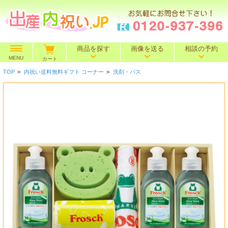
商品を探す
画像を送る
相談の予約
MENU
カート
TOP
>
内祝い送料無料ギフト コーナー
>
洗剤・バス
価格で探す
～500円
～1,000円
～1,500円
BOXセット
～2,000円
～3,000円
～4,000円
特選ギフト
～5,000円
～10,000円
10,001円～
名入れギフト
カタログギフト
送料込み