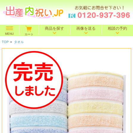
商品を探す
画像を送る
相談の予約
MENU
カート
TOP
>
タオル
価格で探す
～500円
～1,000円
～1,500円
BOXセット
～2,000円
～3,000円
～4,000円
特選ギフト
～5,000円
～10,000円
10,001円～
名入れギフト
カタログギフト
送料込み