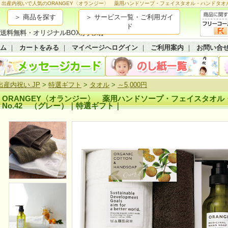
出産内祝いで人気のORANGEY〈オランジー〉 薬用ハンドソープ・フェイスタオル・ハンドタオル
＞ 商品を探す
＞ サービス一覧・ご利用ガイ
ド
送料無料・オリジナルBOXが人気】
ーム
｜
カートをみる
｜
マイページへログイン
｜
ご利用案内
｜
お問い合
出産内祝い.JP
>
特選ギフト
>
タオル
>
～5,000円
ORANGEY〈オランジー〉 薬用ハンドソープ・フェイスタオ
No.42 （グレー）｜特選ギフト｜