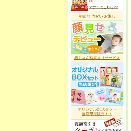
>>
マナーはこちら >>
初節句 内祝い お返し
赤ちゃん写真入りサービス
オリジナルBOXセット
当店限定販売！！