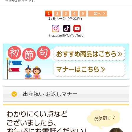
評判がよかったです。
1
2
3
4
5
次へ
1 / 6ページ（全51件）
Instagram
TikTok
YouTube
出産祝い お返しマナー