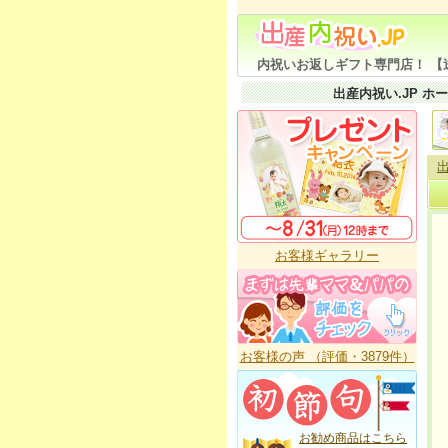
内祝いお返しギフト専門店！ 【
出産内祝い.JP ホ
出
お客様ギャラリー
お客様の声 （評価・3879件）
お勧め商品はこちら