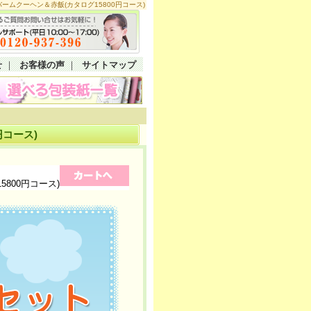
ムクーヘン＆赤飯(カタログ15800円コース)
せ
｜
お客様の声
｜
サイトマップ
円コース)
800円コース)