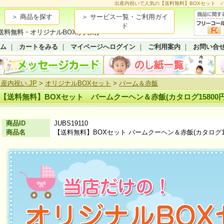
出産内祝いで人気の【送料無料】BOXセット バー
＞ 商品を探す
＞ サービス一覧・ご利用ガイ
ド
送料無料・オリジナルBOXが人気】
ーム
｜
カートをみる
｜
マイページへログイン
｜
ご利用案内
｜
お問い合
産内祝い.JP
>
オリジナルBOXセット
>
バーム＆赤飯
【送料無料】BOXセット バームクーヘン＆赤飯(カタログ15800
商品ID
JUBS19110
商品名
【送料無料】BOXセット バームクーヘン＆赤飯(カタログ15