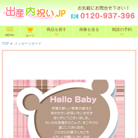
商品を探す
画像を送る
相談の予約
MENU
カート
TOP
>
メッセージカード
価格で探す
～500円
～1,000円
～1,500円
BOXセット
～2,000円
～3,000円
～4,000円
特選ギフト
～5,000円
～10,000円
10,001円～
名入れギフト
カタログギフト
送料込み