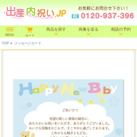
商品を探す
画像を送る
相談の予約
MENU
カート
TOP
>
メッセージカード
価格で探す
～500円
～1,000円
～1,500円
BOXセット
～2,000円
～3,000円
～4,000円
特選ギフト
～5,000円
～10,000円
10,001円～
名入れギフト
カタログギフト
送料込み