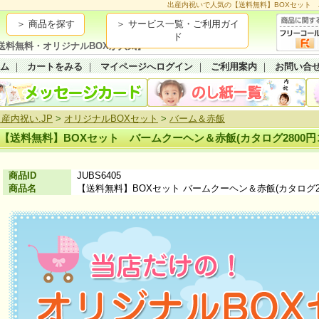
出産内祝いで人気の【送料無料】BOXセット バ
＞ 商品を探す
＞ サービス一覧・ご利用ガイ
ド
送料無料・オリジナルBOXが人気】
ーム
｜
カートをみる
｜
マイページへログイン
｜
ご利用案内
｜
お問い合
産内祝い.JP
>
オリジナルBOXセット
>
バーム＆赤飯
【送料無料】BOXセット バームクーヘン＆赤飯(カタログ2800円
商品ID
JUBS6405
商品名
【送料無料】BOXセット バームクーヘン＆赤飯(カタログ28