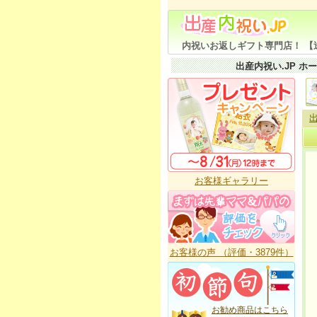
内祝いお返しギフト専門店！ 【
出産内祝い.JP ホ
出
お客様ギャラリー
お客様の声 （評価・3879件）
お勧め商品はこちら