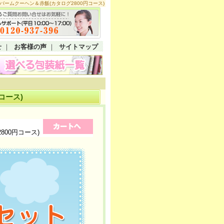
ームクーヘン＆赤飯(カタログ2800円コース)
せ
｜
お客様の声
｜
サイトマップ
コース)
00円コース)